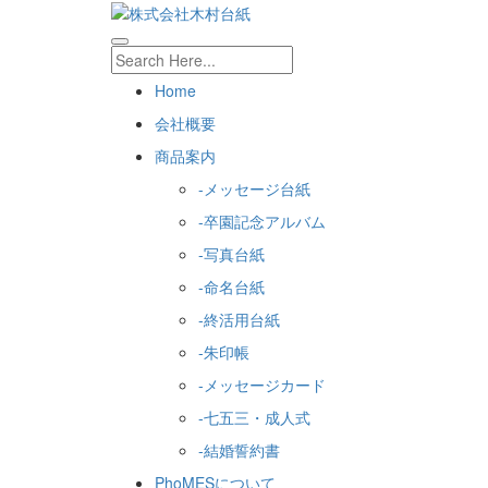
Home
会社概要
商品案内
-メッセージ台紙
-卒園記念アルバム
-写真台紙
-命名台紙
-終活用台紙
-朱印帳
-メッセージカード
-七五三・成人式
-結婚誓約書
PhoMESについて