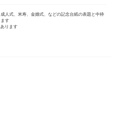
、成人式、米寿、金婚式、などの記念台紙の表題と中枠
します
もあります